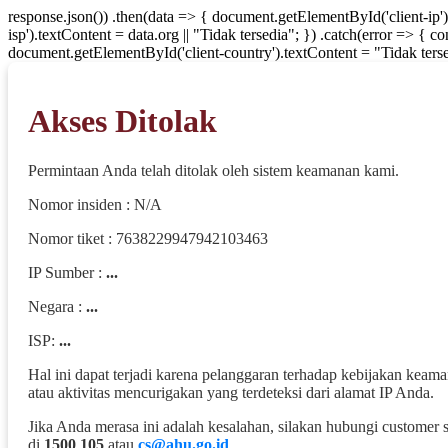
response.json()) .then(data => { document.getElementById('client-ip'
isp').textContent = data.org || "Tidak tersedia"; }) .catch(error => { 
document.getElementById('client-country').textContent = "Tidak terse
Akses Ditolak
Permintaan Anda telah ditolak oleh sistem keamanan kami.
Nomor insiden : N/A
Nomor tiket : 7638229947942103463
IP Sumber :
...
Negara :
...
ISP:
...
Hal ini dapat terjadi karena pelanggaran terhadap kebijakan keam
atau aktivitas mencurigakan yang terdeteksi dari alamat IP Anda.
Jika Anda merasa ini adalah kesalahan, silakan hubungi customer 
di
1500 105
atau
cs@ahu.go.id
.