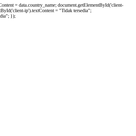
xtContent = data.country_name; document.getElementById('client-
ById('client-ip').textContent = "Tidak tersedia";
ia"; });