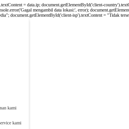
).textContent = data.ip; document.getElementById('client-country').te
console.error('Gagal mengambil data lokasi:', error); document.getElement
dia"; document.getElementById('client-isp').textContent = "Tidak tersed
anan kami
service kami