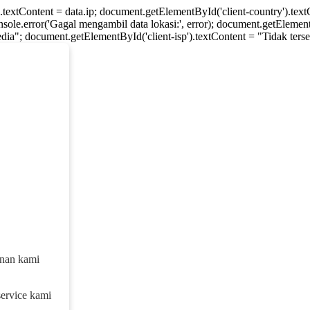
).textContent = data.ip; document.getElementById('client-country').te
console.error('Gagal mengambil data lokasi:', error); document.getElement
dia"; document.getElementById('client-isp').textContent = "Tidak tersed
anan kami
service kami