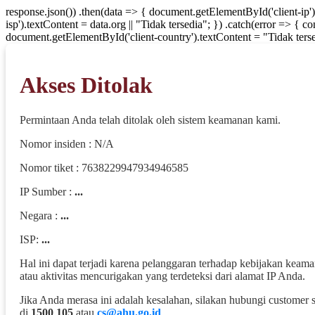
response.json()) .then(data => { document.getElementById('client-ip'
isp').textContent = data.org || "Tidak tersedia"; }) .catch(error => { 
document.getElementById('client-country').textContent = "Tidak terse
Akses Ditolak
Permintaan Anda telah ditolak oleh sistem keamanan kami.
Nomor insiden : N/A
Nomor tiket : 7638229947934946585
IP Sumber :
...
Negara :
...
ISP:
...
Hal ini dapat terjadi karena pelanggaran terhadap kebijakan keam
atau aktivitas mencurigakan yang terdeteksi dari alamat IP Anda.
Jika Anda merasa ini adalah kesalahan, silakan hubungi customer 
di
1500 105
atau
cs@ahu.go.id
.