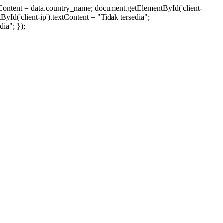
xtContent = data.country_name; document.getElementById('client-
ById('client-ip').textContent = "Tidak tersedia";
ia"; });