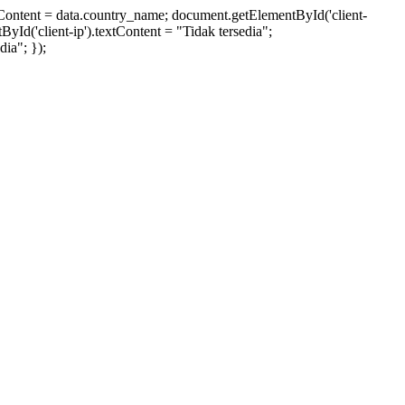
xtContent = data.country_name; document.getElementById('client-
ById('client-ip').textContent = "Tidak tersedia";
ia"; });