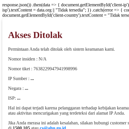
response.json()) .then(data => { document.getElementById('client-ip'
isp').textContent = data.org || "Tidak tersedia"; }) .catch(error => { 
document.getElementById('client-country').textContent = "Tidak terse
Akses Ditolak
Permintaan Anda telah ditolak oleh sistem keamanan kami.
Nomor insiden : N/A
Nomor tiket : 7638229947941998996
IP Sumber :
...
Negara :
...
ISP:
...
Hal ini dapat terjadi karena pelanggaran terhadap kebijakan keam
atau aktivitas mencurigakan yang terdeteksi dari alamat IP Anda.
Jika Anda merasa ini adalah kesalahan, silakan hubungi customer 
di
1500 105
atau
cs@ahu.go.id
.