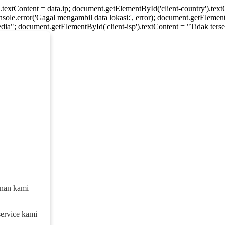
).textContent = data.ip; document.getElementById('client-country').te
console.error('Gagal mengambil data lokasi:', error); document.getElement
dia"; document.getElementById('client-isp').textContent = "Tidak tersed
anan kami
service kami