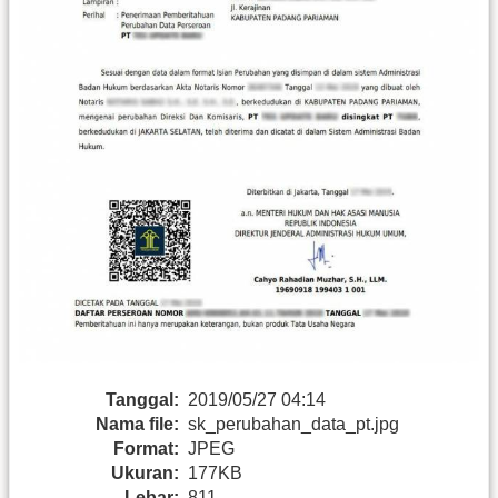
Tanggal:
2019/05/27 04:14
Nama file:
sk_perubahan_data_pt.jpg
Format:
JPEG
Ukuran:
177KB
Lebar:
811