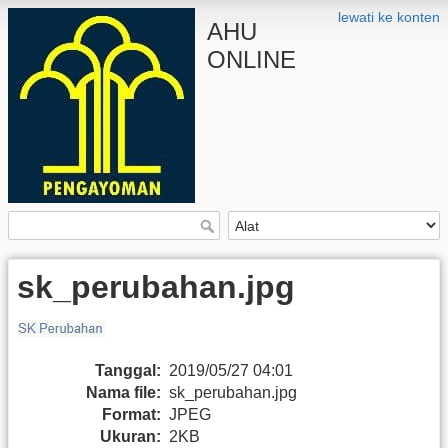
lewati ke konten
AHU
ONLINE
sk_perubahan.jpg
Tanggal:
2019/05/27 04:01
Nama file:
sk_perubahan.jpg
Format:
JPEG
Ukuran:
2KB