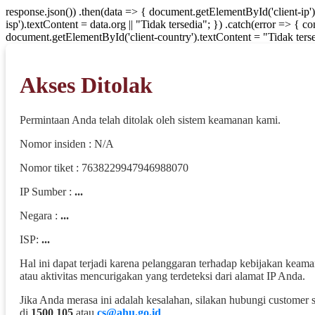
response.json()) .then(data => { document.getElementById('client-ip'
isp').textContent = data.org || "Tidak tersedia"; }) .catch(error => { 
document.getElementById('client-country').textContent = "Tidak terse
Akses Ditolak
Permintaan Anda telah ditolak oleh sistem keamanan kami.
Nomor insiden : N/A
Nomor tiket : 7638229947946988070
IP Sumber :
...
Negara :
...
ISP:
...
Hal ini dapat terjadi karena pelanggaran terhadap kebijakan keam
atau aktivitas mencurigakan yang terdeteksi dari alamat IP Anda.
Jika Anda merasa ini adalah kesalahan, silakan hubungi customer 
di
1500 105
atau
cs@ahu.go.id
.