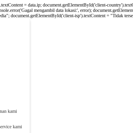
).textContent = data.ip; document.getElementById('client-country').te
console.error('Gagal mengambil data lokasi:', error); document.getElement
dia"; document.getElementById('client-isp').textContent = "Tidak tersed
anan kami
service kami