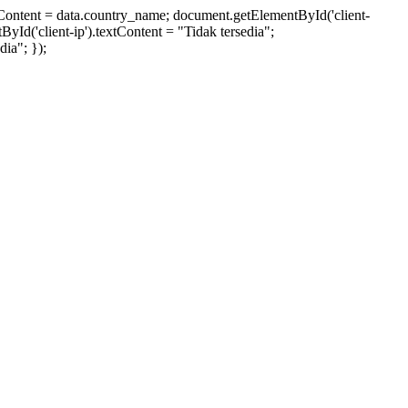
xtContent = data.country_name; document.getElementById('client-
ById('client-ip').textContent = "Tidak tersedia";
ia"; });