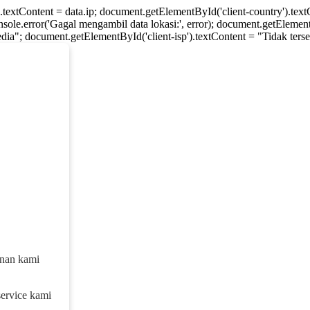
).textContent = data.ip; document.getElementById('client-country').te
console.error('Gagal mengambil data lokasi:', error); document.getElement
dia"; document.getElementById('client-isp').textContent = "Tidak tersed
anan kami
service kami