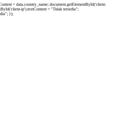
xtContent = data.country_name; document.getElementById('client-
ById('client-ip').textContent = "Tidak tersedia";
ia"; });