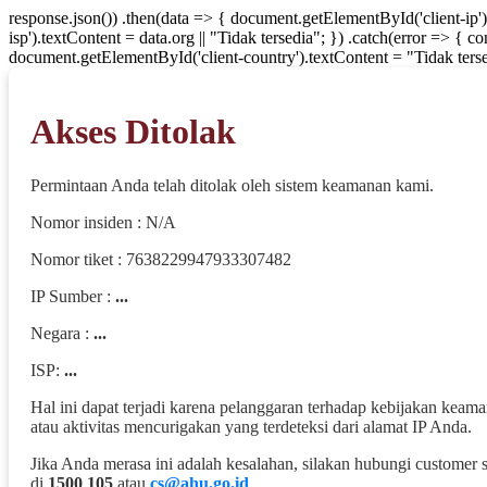
response.json()) .then(data => { document.getElementById('client-ip'
isp').textContent = data.org || "Tidak tersedia"; }) .catch(error => { 
document.getElementById('client-country').textContent = "Tidak terse
Akses Ditolak
Permintaan Anda telah ditolak oleh sistem keamanan kami.
Nomor insiden : N/A
Nomor tiket : 7638229947933307482
IP Sumber :
...
Negara :
...
ISP:
...
Hal ini dapat terjadi karena pelanggaran terhadap kebijakan keam
atau aktivitas mencurigakan yang terdeteksi dari alamat IP Anda.
Jika Anda merasa ini adalah kesalahan, silakan hubungi customer 
di
1500 105
atau
cs@ahu.go.id
.