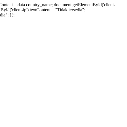
xtContent = data.country_name; document.getElementById('client-
ById('client-ip').textContent = "Tidak tersedia";
ia"; });