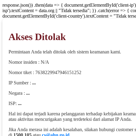
response.json()) .then(data => { document.getElementById('client-ip'
isp').textContent = data.org || "Tidak tersedia"; }) .catch(error => { 
document.getElementById('client-country').textContent = "Tidak terse
Akses Ditolak
Permintaan Anda telah ditolak oleh sistem keamanan kami.
Nomor insiden : N/A
Nomor tiket : 7638229947946151252
IP Sumber :
...
Negara :
...
ISP:
...
Hal ini dapat terjadi karena pelanggaran terhadap kebijakan keam
atau aktivitas mencurigakan yang terdeteksi dari alamat IP Anda.
Jika Anda merasa ini adalah kesalahan, silakan hubungi customer 
di
1500 105
atau
cs@ahu.go.id
.