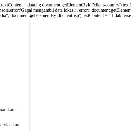
).textContent = data.ip; document.getElementById('client-country').te
console.error('Gagal mengambil data lokasi:', error); document.getElement
dia"; document.getElementById('client-isp').textContent = "Tidak tersed
anan kami
service kami