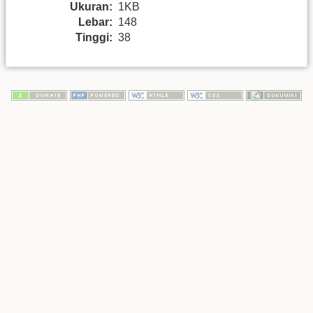
Ukuran:
1KB
Lebar:
148
Tinggi:
38