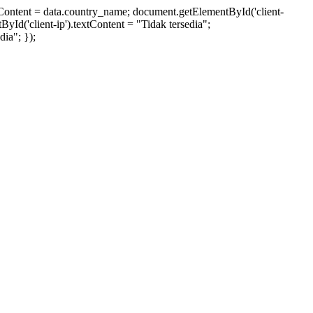
xtContent = data.country_name; document.getElementById('client-
ById('client-ip').textContent = "Tidak tersedia";
ia"; });