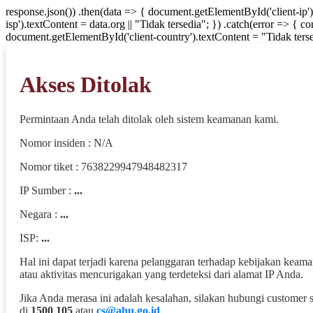
response.json()) .then(data => { document.getElementById('client-ip'
isp').textContent = data.org || "Tidak tersedia"; }) .catch(error => { 
document.getElementById('client-country').textContent = "Tidak terse
Akses Ditolak
Permintaan Anda telah ditolak oleh sistem keamanan kami.
Nomor insiden : N/A
Nomor tiket : 7638229947948482317
IP Sumber :
...
Negara :
...
ISP:
...
Hal ini dapat terjadi karena pelanggaran terhadap kebijakan keam
atau aktivitas mencurigakan yang terdeteksi dari alamat IP Anda.
Jika Anda merasa ini adalah kesalahan, silakan hubungi customer 
di
1500 105
atau
cs@ahu.go.id
.