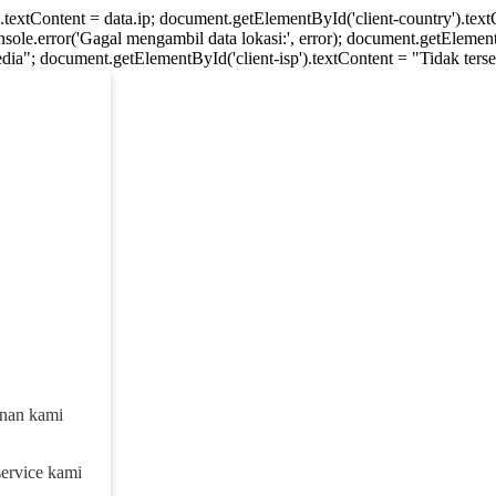
).textContent = data.ip; document.getElementById('client-country').te
console.error('Gagal mengambil data lokasi:', error); document.getElement
dia"; document.getElementById('client-isp').textContent = "Tidak tersed
anan kami
service kami