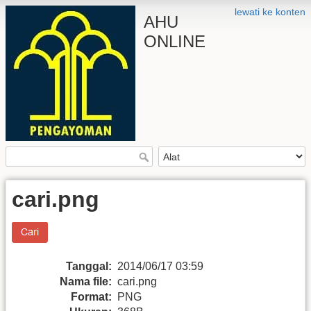
lewati ke konten
AHU
ONLINE
cari.png
Tanggal:
2014/06/17 03:59
Nama file:
cari.png
Format:
PNG