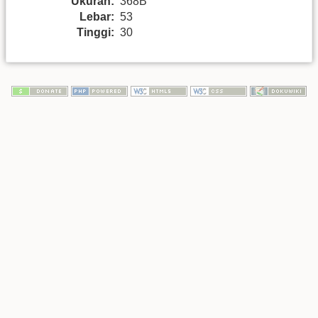
Ukuran:
368B
Lebar:
53
Tinggi:
30