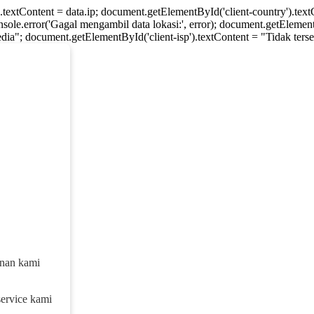
).textContent = data.ip; document.getElementById('client-country').te
console.error('Gagal mengambil data lokasi:', error); document.getElement
dia"; document.getElementById('client-isp').textContent = "Tidak tersed
anan kami
service kami