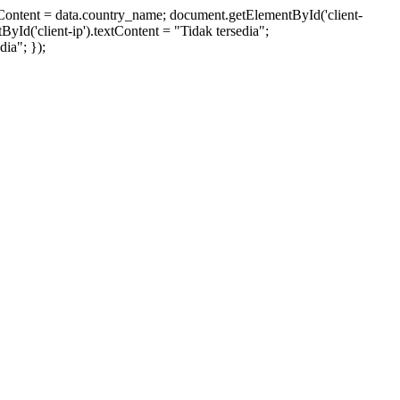
xtContent = data.country_name; document.getElementById('client-
ById('client-ip').textContent = "Tidak tersedia";
ia"; });