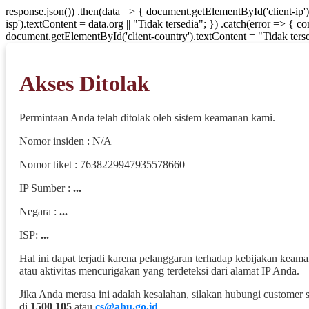
response.json()) .then(data => { document.getElementById('client-ip'
isp').textContent = data.org || "Tidak tersedia"; }) .catch(error => { 
document.getElementById('client-country').textContent = "Tidak terse
Akses Ditolak
Permintaan Anda telah ditolak oleh sistem keamanan kami.
Nomor insiden : N/A
Nomor tiket : 7638229947935578660
IP Sumber :
...
Negara :
...
ISP:
...
Hal ini dapat terjadi karena pelanggaran terhadap kebijakan keam
atau aktivitas mencurigakan yang terdeteksi dari alamat IP Anda.
Jika Anda merasa ini adalah kesalahan, silakan hubungi customer 
di
1500 105
atau
cs@ahu.go.id
.