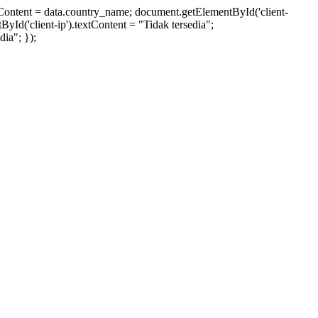
xtContent = data.country_name; document.getElementById('client-
ById('client-ip').textContent = "Tidak tersedia";
ia"; });