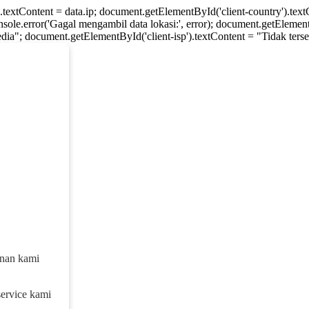
).textContent = data.ip; document.getElementById('client-country').te
console.error('Gagal mengambil data lokasi:', error); document.getElement
dia"; document.getElementById('client-isp').textContent = "Tidak tersed
anan kami
service kami