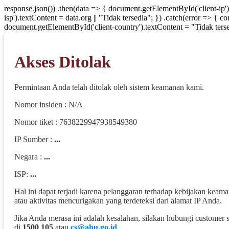
response.json()) .then(data => { document.getElementById('client-ip'
isp').textContent = data.org || "Tidak tersedia"; }) .catch(error => { 
document.getElementById('client-country').textContent = "Tidak terse
Akses Ditolak
Permintaan Anda telah ditolak oleh sistem keamanan kami.
Nomor insiden : N/A
Nomor tiket : 7638229947938549380
IP Sumber :
...
Negara :
...
ISP:
...
Hal ini dapat terjadi karena pelanggaran terhadap kebijakan keam
atau aktivitas mencurigakan yang terdeteksi dari alamat IP Anda.
Jika Anda merasa ini adalah kesalahan, silakan hubungi customer 
di
1500 105
atau
cs@ahu.go.id
.