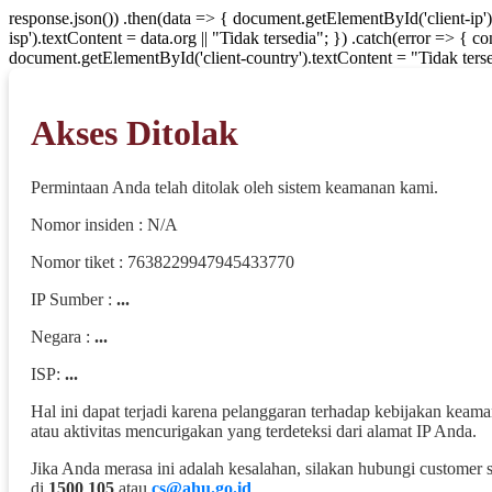
response.json()) .then(data => { document.getElementById('client-ip'
isp').textContent = data.org || "Tidak tersedia"; }) .catch(error => { 
document.getElementById('client-country').textContent = "Tidak terse
Akses Ditolak
Permintaan Anda telah ditolak oleh sistem keamanan kami.
Nomor insiden : N/A
Nomor tiket : 7638229947945433770
IP Sumber :
...
Negara :
...
ISP:
...
Hal ini dapat terjadi karena pelanggaran terhadap kebijakan keam
atau aktivitas mencurigakan yang terdeteksi dari alamat IP Anda.
Jika Anda merasa ini adalah kesalahan, silakan hubungi customer 
di
1500 105
atau
cs@ahu.go.id
.