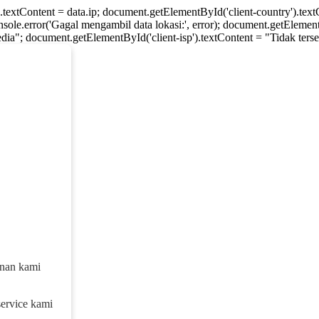
).textContent = data.ip; document.getElementById('client-country').te
console.error('Gagal mengambil data lokasi:', error); document.getElement
dia"; document.getElementById('client-isp').textContent = "Tidak tersed
anan kami
service kami