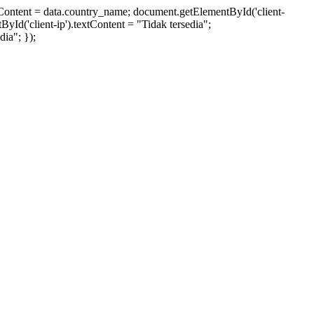
xtContent = data.country_name; document.getElementById('client-
ById('client-ip').textContent = "Tidak tersedia";
ia"; });