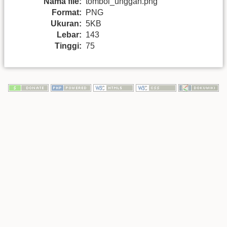
Nama file:
tombol_unggah.png
Format:
PNG
Ukuran:
5KB
Lebar:
143
Tinggi:
75