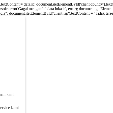
).textContent = data.ip; document.getElementById('client-country').te
console.error('Gagal mengambil data lokasi:', error); document.getElement
dia"; document.getElementById('client-isp').textContent = "Tidak tersed
anan kami
service kami