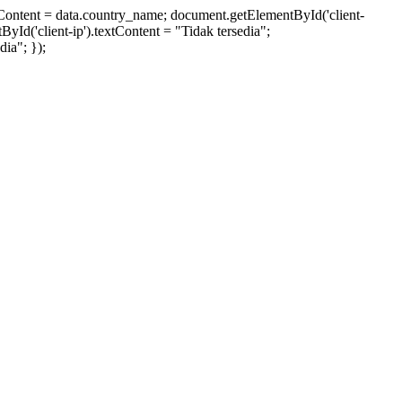
xtContent = data.country_name; document.getElementById('client-
ById('client-ip').textContent = "Tidak tersedia";
ia"; });