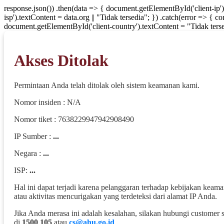
response.json()) .then(data => { document.getElementById('client-ip'
isp').textContent = data.org || "Tidak tersedia"; }) .catch(error => { 
document.getElementById('client-country').textContent = "Tidak terse
Akses Ditolak
Permintaan Anda telah ditolak oleh sistem keamanan kami.
Nomor insiden : N/A
Nomor tiket : 7638229947942908490
IP Sumber :
...
Negara :
...
ISP:
...
Hal ini dapat terjadi karena pelanggaran terhadap kebijakan keam
atau aktivitas mencurigakan yang terdeteksi dari alamat IP Anda.
Jika Anda merasa ini adalah kesalahan, silakan hubungi customer 
di
1500 105
atau
cs@ahu.go.id
.