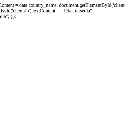
xtContent = data.country_name; document.getElementById('client-
ById('client-ip').textContent = "Tidak tersedia";
ia"; });