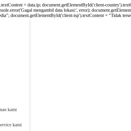
).textContent = data.ip; document.getElementById('client-country').te
console.error('Gagal mengambil data lokasi:', error); document.getElement
dia"; document.getElementById('client-isp').textContent = "Tidak tersed
anan kami
service kami