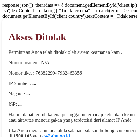
response.json()) .then(data => { document.getElementById('client-ip'
isp').textContent = data.org || "Tidak tersedia"; }) .catch(error => { 
document.getElementById('client-country').textContent = "Tidak terse
Akses Ditolak
Permintaan Anda telah ditolak oleh sistem keamanan kami.
Nomor insiden : N/A
Nomor tiket : 7638229947932463356
IP Sumber :
...
Negara :
...
ISP:
...
Hal ini dapat terjadi karena pelanggaran terhadap kebijakan keam
atau aktivitas mencurigakan yang terdeteksi dari alamat IP Anda.
Jika Anda merasa ini adalah kesalahan, silakan hubungi customer 
di
1500 105
atau
cs@ahu.go.id
.