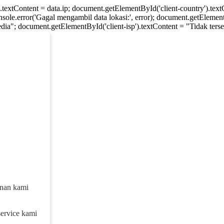
).textContent = data.ip; document.getElementById('client-country').te
console.error('Gagal mengambil data lokasi:', error); document.getElement
dia"; document.getElementById('client-isp').textContent = "Tidak tersed
anan kami
service kami