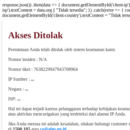
response.json()) .then(data => { document.getElementById('client-ip'
isp').textContent = data.org || "Tidak tersedia"; }) .catch(error => { 
document.getElementById('client-country').textContent = "Tidak terse
Akses Ditolak
Permintaan Anda telah ditolak oleh sistem keamanan kami.
Nomor insiden : N/A
Nomor tiket : 7638229947943708964
IP Sumber :
...
Negara :
...
ISP:
...
Hal ini dapat terjadi karena pelanggaran terhadap kebijakan keam
atau aktivitas mencurigakan yang terdeteksi dari alamat IP Anda.
Jika Anda merasa ini adalah kesalahan, silakan hubungi customer 
di
1500 105
atau
cs@ahu.go.id
.