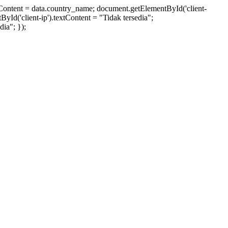
xtContent = data.country_name; document.getElementById('client-
ById('client-ip').textContent = "Tidak tersedia";
ia"; });