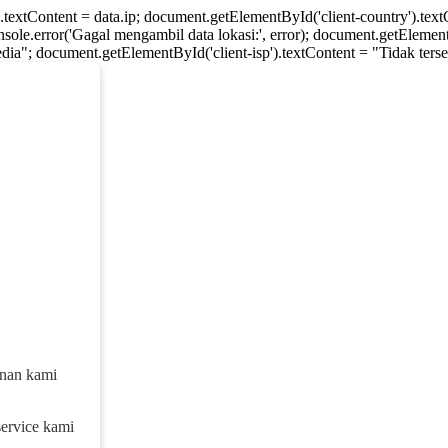
).textContent = data.ip; document.getElementById('client-country').te
console.error('Gagal mengambil data lokasi:', error); document.getElement
dia"; document.getElementById('client-isp').textContent = "Tidak tersed
anan kami
service kami