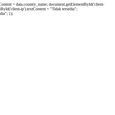
xtContent = data.country_name; document.getElementById('client-
ById('client-ip').textContent = "Tidak tersedia";
ia"; });