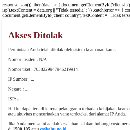
response.json()) .then(data => { document.getElementById('client-ip'
isp').textContent = data.org || "Tidak tersedia"; }) .catch(error => { 
document.getElementById('client-country').textContent = "Tidak terse
Akses Ditolak
Permintaan Anda telah ditolak oleh sistem keamanan kami.
Nomor insiden : N/A
Nomor tiket : 7638229947946219914
IP Sumber :
...
Negara :
...
ISP:
...
Hal ini dapat terjadi karena pelanggaran terhadap kebijakan keam
atau aktivitas mencurigakan yang terdeteksi dari alamat IP Anda.
Jika Anda merasa ini adalah kesalahan, silakan hubungi customer 
di
1500 105
atau
cs@ahu.go.id
.