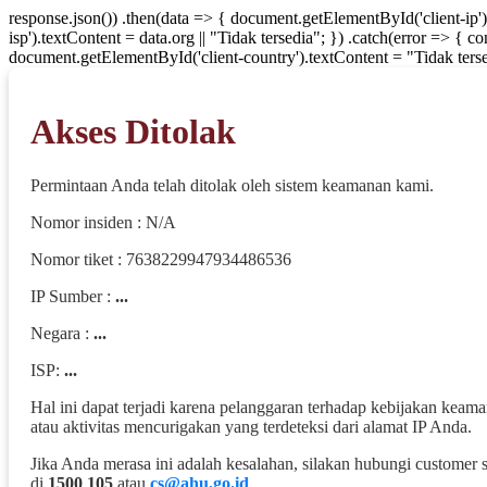
response.json()) .then(data => { document.getElementById('client-ip'
isp').textContent = data.org || "Tidak tersedia"; }) .catch(error => { 
document.getElementById('client-country').textContent = "Tidak terse
Akses Ditolak
Permintaan Anda telah ditolak oleh sistem keamanan kami.
Nomor insiden : N/A
Nomor tiket : 7638229947934486536
IP Sumber :
...
Negara :
...
ISP:
...
Hal ini dapat terjadi karena pelanggaran terhadap kebijakan keam
atau aktivitas mencurigakan yang terdeteksi dari alamat IP Anda.
Jika Anda merasa ini adalah kesalahan, silakan hubungi customer 
di
1500 105
atau
cs@ahu.go.id
.