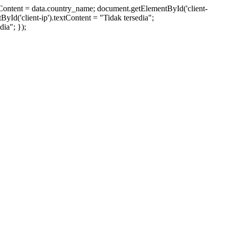
xtContent = data.country_name; document.getElementById('client-
ById('client-ip').textContent = "Tidak tersedia";
ia"; });