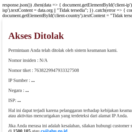
response.json()) .then(data => { document.getElementById('client-ip'
isp').textContent = data.org || "Tidak tersedia"; }) .catch(error => { 
document.getElementById('client-country').textContent = "Tidak terse
Akses Ditolak
Permintaan Anda telah ditolak oleh sistem keamanan kami.
Nomor insiden : N/A
Nomor tiket : 7638229947933327508
IP Sumber :
...
Negara :
...
ISP:
...
Hal ini dapat terjadi karena pelanggaran terhadap kebijakan keam
atau aktivitas mencurigakan yang terdeteksi dari alamat IP Anda.
Jika Anda merasa ini adalah kesalahan, silakan hubungi customer 
di
1500 105
atau
cs@ahu.go.id
.