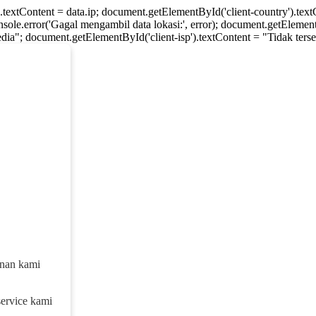
).textContent = data.ip; document.getElementById('client-country').te
console.error('Gagal mengambil data lokasi:', error); document.getElement
dia"; document.getElementById('client-isp').textContent = "Tidak tersed
anan kami
service kami