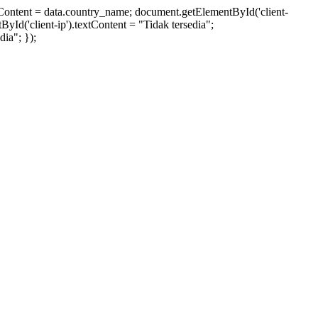
xtContent = data.country_name; document.getElementById('client-
ById('client-ip').textContent = "Tidak tersedia";
ia"; });