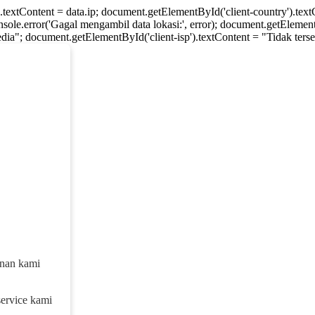
).textContent = data.ip; document.getElementById('client-country').te
console.error('Gagal mengambil data lokasi:', error); document.getElement
dia"; document.getElementById('client-isp').textContent = "Tidak tersed
anan kami
service kami