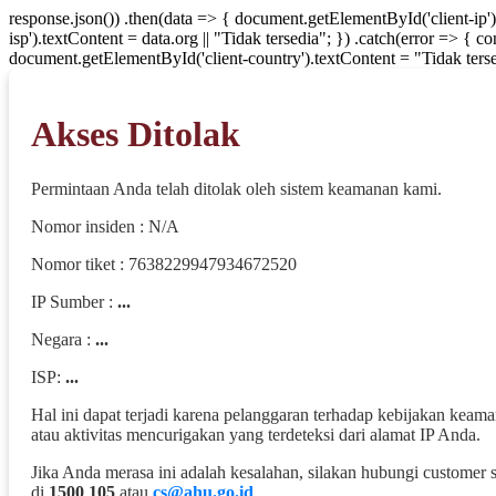
response.json()) .then(data => { document.getElementById('client-ip'
isp').textContent = data.org || "Tidak tersedia"; }) .catch(error => { 
document.getElementById('client-country').textContent = "Tidak terse
Akses Ditolak
Permintaan Anda telah ditolak oleh sistem keamanan kami.
Nomor insiden : N/A
Nomor tiket : 7638229947934672520
IP Sumber :
...
Negara :
...
ISP:
...
Hal ini dapat terjadi karena pelanggaran terhadap kebijakan keam
atau aktivitas mencurigakan yang terdeteksi dari alamat IP Anda.
Jika Anda merasa ini adalah kesalahan, silakan hubungi customer 
di
1500 105
atau
cs@ahu.go.id
.