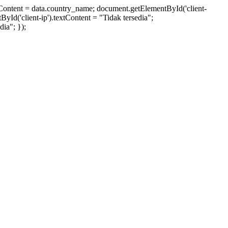
xtContent = data.country_name; document.getElementById('client-
ById('client-ip').textContent = "Tidak tersedia";
ia"; });