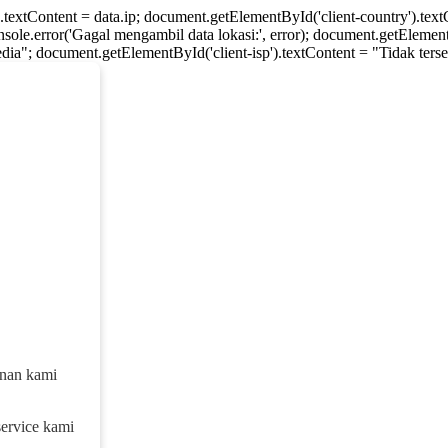
).textContent = data.ip; document.getElementById('client-country').te
console.error('Gagal mengambil data lokasi:', error); document.getElement
dia"; document.getElementById('client-isp').textContent = "Tidak tersed
anan kami
service kami