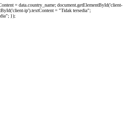
xtContent = data.country_name; document.getElementById('client-
ById('client-ip').textContent = "Tidak tersedia";
ia"; });